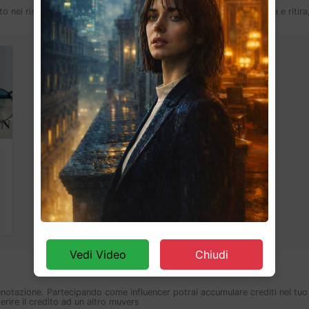
to nei ristoranti, fare shopping nei negozi online anche con il clicca e ritir
Vedi Video
Chiudi
notazione. Partecipando come influencer potrai accumulare crediti nel tuo bo
erire il credito ad un altro muvers