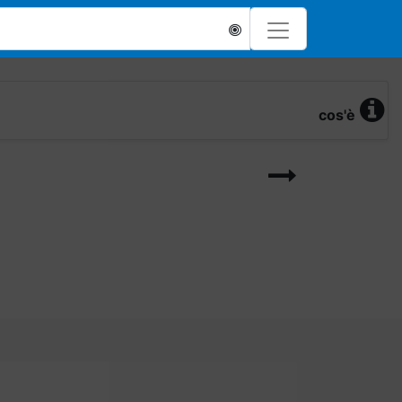
cos'è