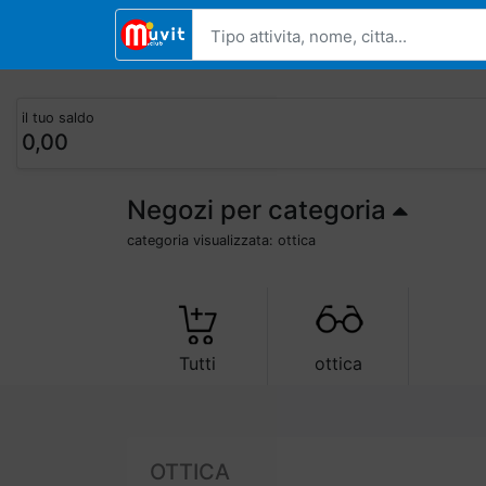
il tuo saldo
0,00
Negozi per categoria
categoria visualizzata: ottica
Tutti
ottica
ottica